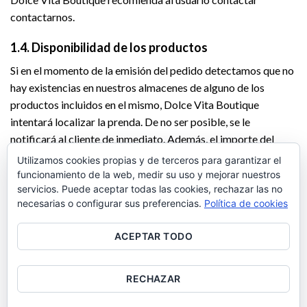
contactarnos.
1.4. Disponibilidad de los productos
Si en el momento de la emisión del pedido detectamos que no
hay existencias en nuestros almacenes de alguno de los
productos incluidos en el mismo, Dolce Vita Boutique
intentará localizar la prenda. De no ser posible, se le
notificará al cliente de inmediato. Además, el importe del
artículo cobrado y no enviado se abonará en los días
Utilizamos cookies propias y de terceros para garantizar el
siguientes al cliente, por el mismo medio de pago utilizado en
funcionamiento de la web, medir su uso y mejorar nuestros
servicios. Puede aceptar todas las cookies, rechazar las no
la compra.
necesarias o configurar sus preferencias.
Política de cookies
CONTACTO
–
ENVÍOS Y DEVOLUCIONES
–
POLÍTICA DE
PRIVACIDAD
–
CONDICIONES DE VENTA
ACEPTAR TODO
RECHAZAR