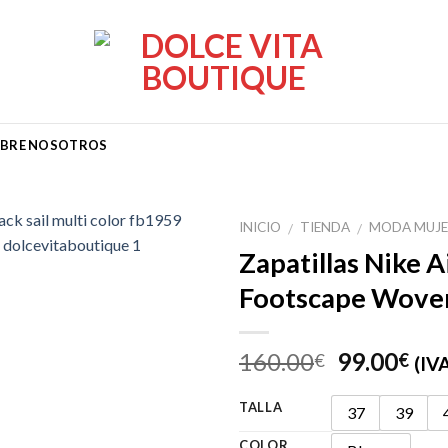
BRE NOSOTROS
INICIO
TIENDA
MODA MUJ
/
/
Zapatillas Nike A
Footscape Wove
Añadir
a la
lista de
El
El
160.00
99.00
€
€
(IVA
deseos
precio
pre
original
act
TALLA
37
39
era:
es:
COLOR