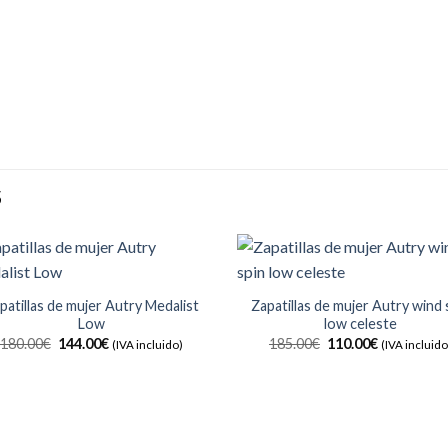
S
patillas de mujer Autry Medalist
Zapatillas de mujer Autry wind 
Low
low celeste
Añadir
Añ
a la
a
El
El
El
El
180.00
€
144.00
€
185.00
€
110.00
€
(IVA incluido)
(IVA incluido
lista de
lis
precio
precio
precio
precio
deseos
de
original
actual
original
actual
era:
es:
era:
es:
180.00€.
144.00€.
185.00€.
110.00€.