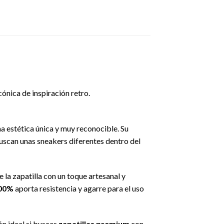
ónica de inspiración retro.
na estética única y muy reconocible. Su
 buscan unas sneakers diferentes dentro del
la zapatilla con un toque artesanal y
00%
aporta resistencia y agarre para el uso
n ideal si buscas
zapatillas premium
con