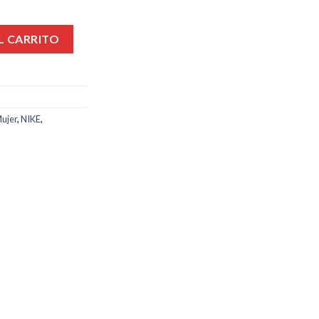
00€.
L CARRITO
ujer
,
NIKE
,