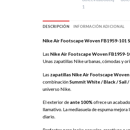
DESCRIPCIÓN
INFORMACIÓN ADICIONAL
Nike Air Footscape Woven FB1959-101 S
Las
Nike Air Footscape Woven FB1959-1
Unas zapatillas Nike urbanas, cómodas y orig
Las
zapatillas Nike Air Footscape Wove
combinación
Summit White / Black / Sail /
universo Nike.
El exterior de
ante 100%
ofrece un acabado s
llamativo. La mediasuela de espuma mejora l
diario.
Perfectas para looks casuales, creativos o u