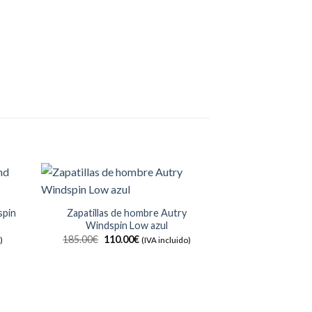
spin
Zapatillas de hombre Autry
Windspin Low azul
adir
Añadir
 la
a la
El
El
185.00
€
110.00
€
)
(IVA incluido)
ta de
lista de
precio
precio
seos
deseos
original
actual
era:
es:
185.00€.
110.00€.