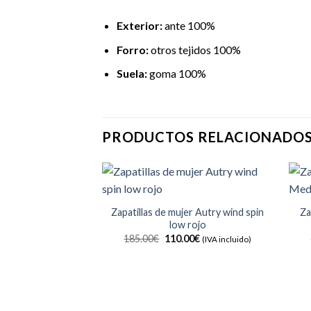
Exterior:
ante 100%
Forro:
otros tejidos 100%
Suela:
goma 100%
PRODUCTOS RELACIONADO
Zapatillas de mujer Autry wind spin
Za
low rojo
Añadir
a la
El
El
185.00
€
110.00
€
(IVA incluido)
lista de
precio
precio
deseos
original
actual
era:
es:
185.00€.
110.00€.