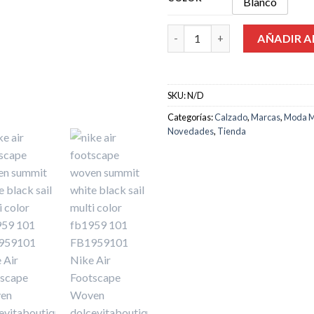
Blanco
160.00€.
99.
Cantidad
AÑADIR A
SKU:
N/D
Categorías:
Calzado
,
Marcas
,
Moda M
Novedades
,
Tienda