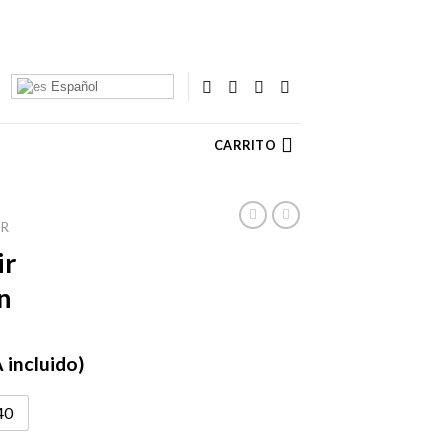
Español
CARRITO
ER
ir
n
 incluido)
cio
ual
40