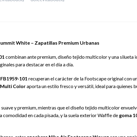
ummit White – Zapatillas Premium Urbanas
01
combinan ante premium, diseño tejido multicolor y una silueta ic
inales para destacar en el día a día.
n FB1959-101
recuperan el carácter de la Footscape original con u
 Multi Color
aporta un estilo fresco y versátil, ideal para quienes
uave y premium, mientras que el diseño tejido multicolor envuelve 
a comodidad en cada pisada, y la suela exterior Waffle de
goma 1
rbanos, estas
sneakers Nike Air Footscape Woven
son una opció