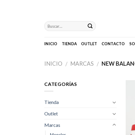
Skip
to
content
INICIO
TIENDA
OUTLET
CONTACTO
SO
INICIO
MARCAS
NEW BALAN
/
/
CATEGORÍAS
Tienda
Outlet
Marcas
Moncler