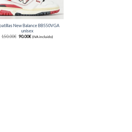
patillas New Balance BB550VGA
unisex
El
El
150.00
€
90.00
€
(IVA incluido)
precio
precio
original
actual
era:
es:
150.00€.
90.00€.