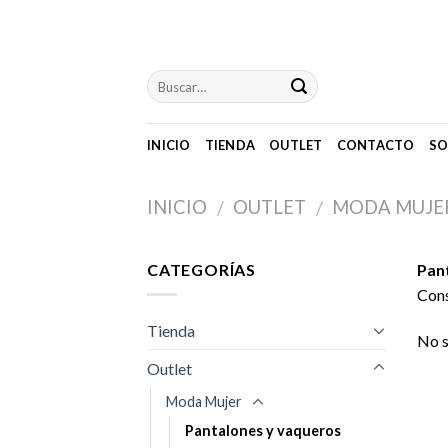
Skip
to
content
INICIO
TIENDA
OUTLET
CONTACTO
SO
INICIO
OUTLET
MODA MUJE
/
/
CATEGORÍAS
Pan
Cons
Tienda
No s
Outlet
Moda Mujer
Pantalones y vaqueros