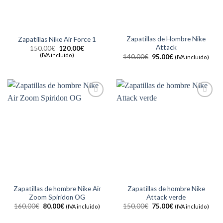
Zapatillas de Hombre Nike
Zapatillas Nike Air Force 1
Attack
El
El
150.00
€
120.00
€
precio
precio
(IVA incluido)
El
El
140.00
€
95.00
€
(IVA incluido)
original
actual
precio
precio
era:
es:
original
actual
150.00€.
120.00€.
era:
es:
140.00€.
95.00€.
Añadir
Añadir
a la
a la
lista de
lista de
deseos
deseos
Zapatillas de hombre Nike Air
Zapatillas de hombre Nike
Zoom Spiridon OG
Attack verde
El
El
El
El
160.00
€
80.00
€
150.00
€
75.00
€
(IVA incluido)
(IVA incluido)
precio
precio
precio
precio
original
actual
original
actual