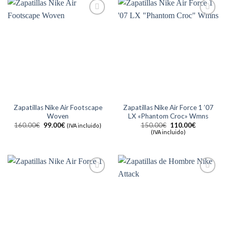
Añadir
Añadir
a la
a la
lista de
lista de
deseos
deseos
Zapatillas Nike Air Footscape
Zapatillas Nike Air Force 1 ’07
Woven
LX «Phantom Croc» Wmns
El
El
El
El
160.00
€
99.00
€
150.00
€
110.00
€
(IVA incluido)
precio
precio
precio
precio
(IVA incluido)
original
actual
original
actual
era:
es:
era:
es:
160.00€.
99.00€.
150.00€.
110.00€.
Añadir
Añadir
a la
a la
lista de
lista de
deseos
deseos