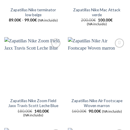
Zapatillas Nike terminator
Zapatillas Nike Mac Attack
low beige
verde
Rango
El
El
89.00
€
-
99.00
€
200.00
€
100.00
€
(IVA incluido)
de
precio
precio
(IVA incluido)
precios:
original
actual
desde
era:
es:
89.00€
200.00€.
100.00€.
hasta
99.00€
Añadir
Añadir
a la
a la
lista de
lista de
deseos
deseos
Zapatillas Nike Zoom Field
Zapatillas Nike Air Footscape
Jaxx Travis Scott Leche Blue
Woven marron
El
El
El
El
180.00
€
140.00
€
160.00
€
90.00
€
(IVA incluido)
precio
precio
precio
precio
(IVA incluido)
original
actual
original
actual
era:
es:
era:
es:
180.00€.
140.00€.
160.00€.
90.00€.