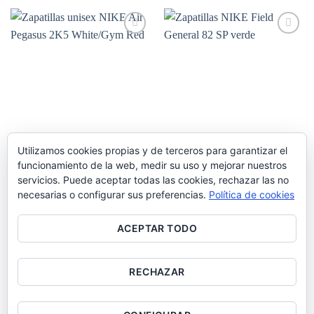
era:
es:
era:
es:
160.00€.
80.00€.
150.00€.
75.00€.
Añadir
Añadir
a la
a la
lista de
lista de
deseos
deseos
Utilizamos cookies propias y de terceros para garantizar el
Zapatillas unisex NIKE Air
Zapatillas NIKE Field General
funcionamiento de la web, medir su uso y mejorar nuestros
Pegasus 2K5 White/Gym Red
82 SP verde
servicios. Puede aceptar todas las cookies, rechazar las no
El
El
El
El
150.00
€
99.00
€
100.00
€
60.00
€
(IVA incluido)
(IVA incluido)
necesarias o configurar sus preferencias.
Política de cookies
precio
precio
precio
precio
original
actual
original
actual
era:
es:
era:
es:
150.00€.
99.00€.
100.00€.
60.00€.
ACEPTAR TODO
1
2
RECHAZAR